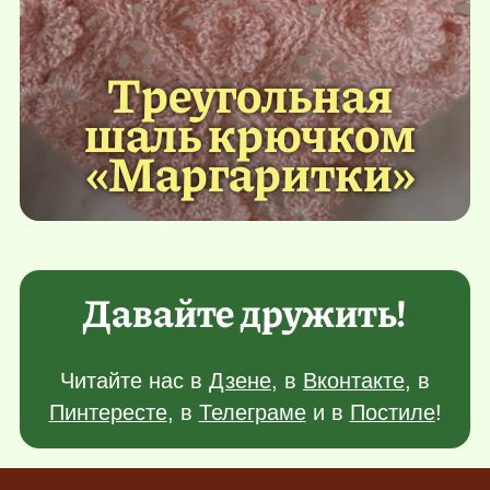
Треугольная
шаль крючком
«Маргаритки»
Давайте дружить!
Читайте нас в
Дзене
, в
Вконтакте
, в
Пинтересте
, в
Телеграме
и в
Постиле
!