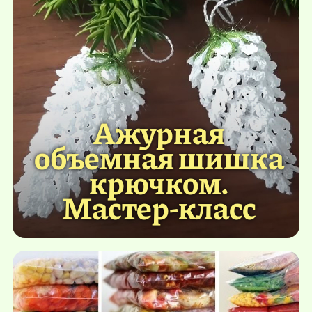
Ажурная
объемная шишка
крючком.
Мастер-класс