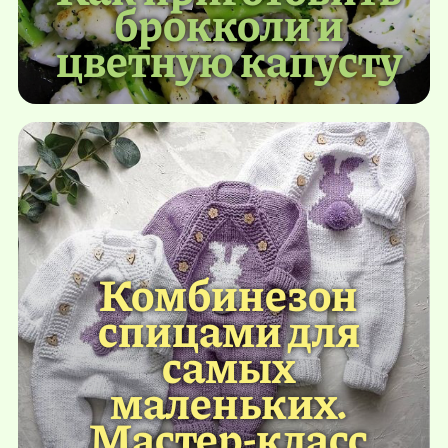
брокколи и
цветную капусту
Комбинезон
спицами для
самых
маленьких.
Мастер-класс