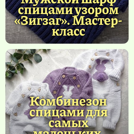
спицами узором
«Зигзаг». Мастер-
класс
Комбинезон
спицами для
самых
маленьких.