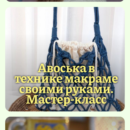
Авоська в
технике макраме
своими руками.
Мастер-класс