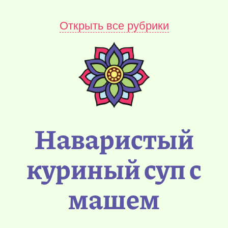
Открыть все рубрики
Наваристый
куриный суп с
машем