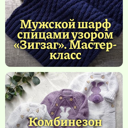
Мужской шарф
спицами узором
«Зигзаг». Мастер-
класс
Комбинезон