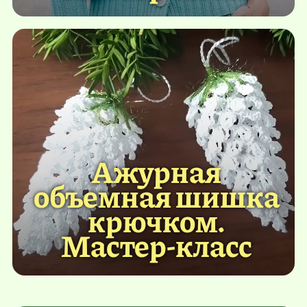
Ажурная
объемная шишка
крючком.
Мастер-класс