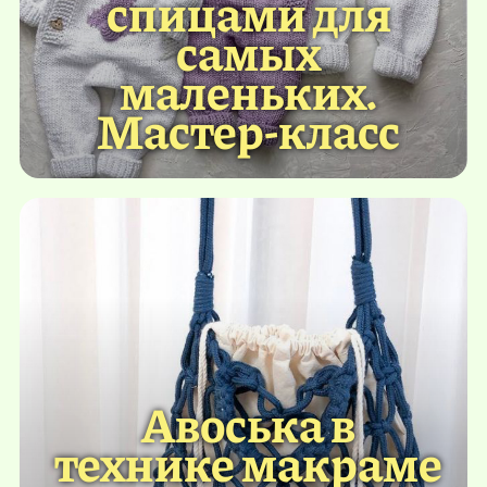
спицами для
самых
маленьких.
Мастер-класс
Авоська в
технике макраме