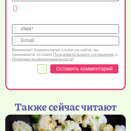
Имя*
Emai
Внимание! Комментируя статьи на сайте, вы
принимаете условия
Пользовательского соглашения
и
Политики конфиденциальности
!
Также сейчас читают