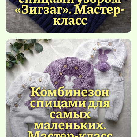
«Зигзаг». Мастер-
класс
Комбинезон
спицами для
самых
маленьких.
Мастер-класс