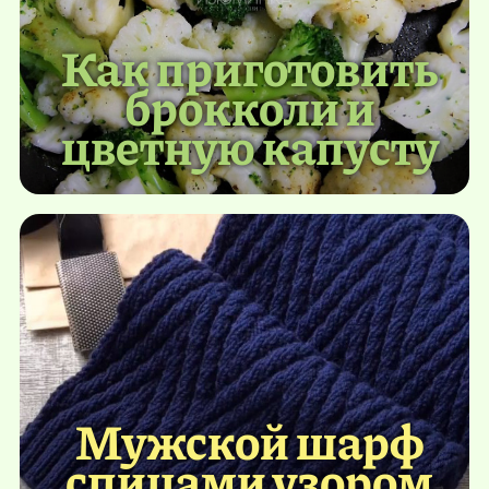
Как приготовить
брокколи и
цветную капусту
Мужской шарф
спицами узором