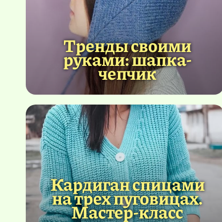
Тренды своими
руками: шапка-
чепчик
Кардиган спицами
на трех пуговицах.
Мастер-класс