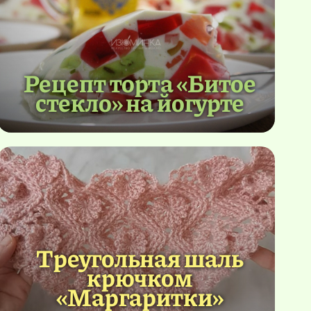
Рецепт торта «Битое
стекло» на йогурте
Треугольная шаль
крючком
«Маргаритки»