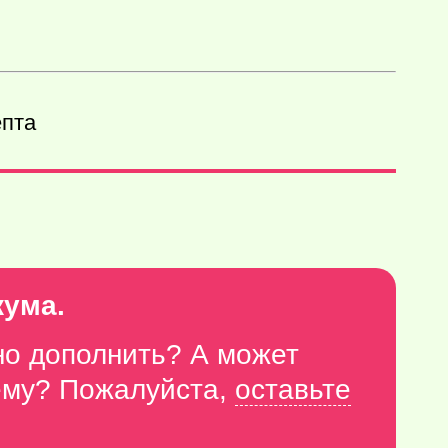
епта
кума.
но дополнить? А может
тему? Пожалуйста,
оставьте