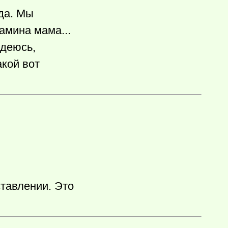
еда. Мы
амина мама...
адеюсь,
акой вот
тавлении. Это