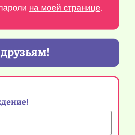
-пароли
на моей странице
.
 друзьям!
ждение!