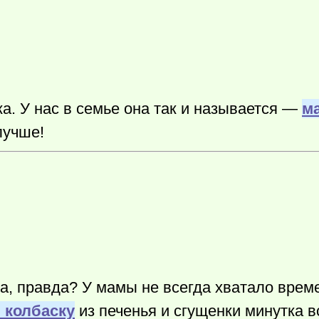
. У нас в семье она так и называется —
м
лучше!
рта, правда? У мамы не всегда хватало врем
 колбаску
из печенья и сгущенки минутка в