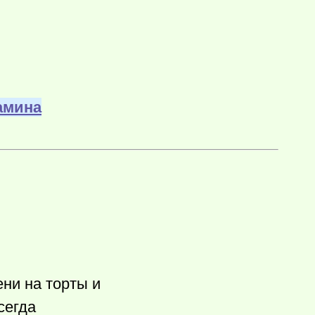
амина
ени на торты и
сегда