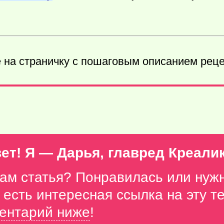
 на страничку с пошаговым описанием рец
ет! Я — Дарья, главред Креали
вам статья? Понравилась или нуж
с есть интересная ссылка на эту 
ентарий ниже
!