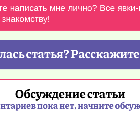
те написать мне лично? Все явки
 знакомству!
ась статья? Расскажите
Обсуждение статьи
тариев пока нет, начните обсу