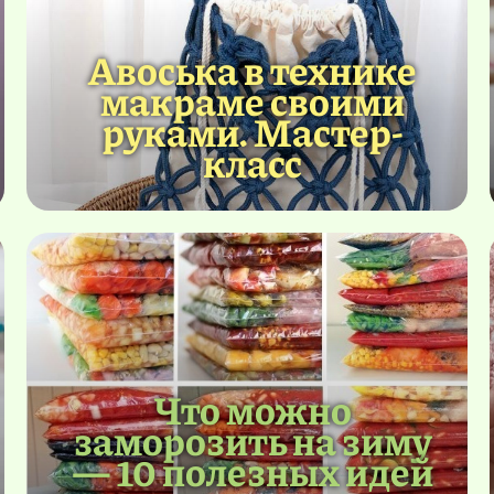
Авоська в технике
макраме своими
руками. Мастер-
класс
Что можно
заморозить на зиму
— 10 полезных идей