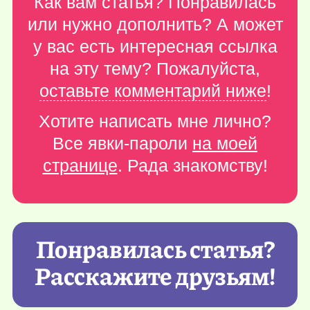
Как вам статья? Понравилась
или нужно дополнить? А может
у вас есть интересная ссылка
на эту тему? Пожалуйста,
оставьте комментарий ниже
!
Хотите написать мне лично?
Все явки-пароли
на моей
странице
. Рада знакомству!
Понравилась статья?
Расскажите друзьям!