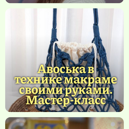
Авоська в
технике макраме
своими руками.
Мастер-класс