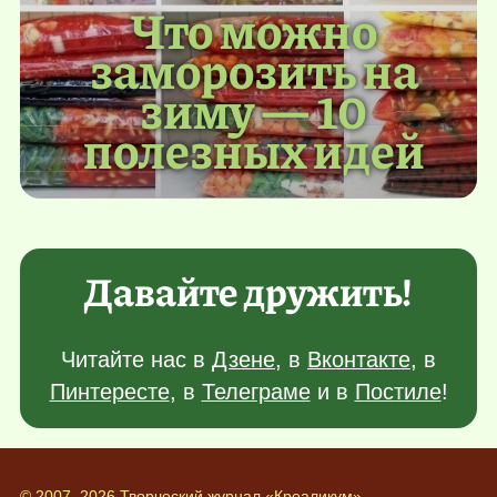
Что можно
заморозить на
зиму — 10
полезных идей
Давайте дружить!
Читайте нас в
Дзене
, в
Вконтакте
, в
Пинтересте
, в
Телеграме
и в
Постиле
!
© 2007–2026 Творческий журнал «Креаликум»