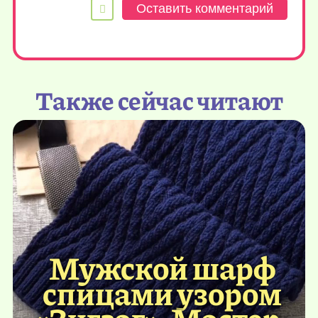
Также сейчас читают
Мужской шарф
спицами узором
«Зигзаг». Мастер-