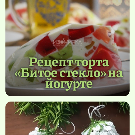
Рецепт торта
«Битое стекло» на
йогурте