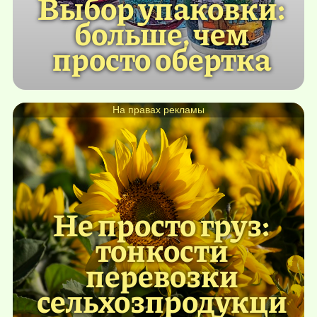
Выбор упаковки:
больше, чем
просто обертка
На правах рекламы
Не просто груз:
тонкости
перевозки
сельхозпродукци