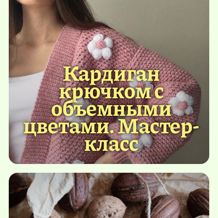
Кардиган
крючком с
объемными
цветами. Мастер-
класс