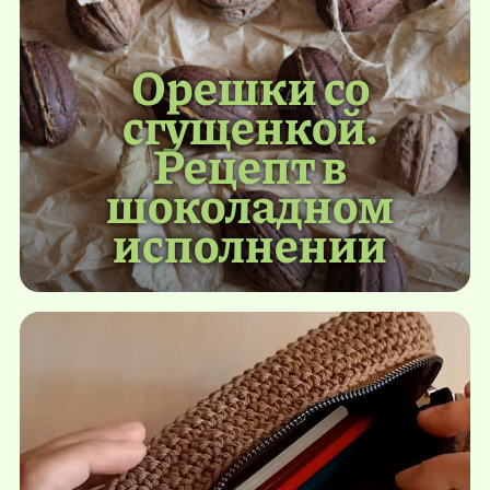
Орешки со
сгущенкой.
Рецепт в
шоколадном
исполнении