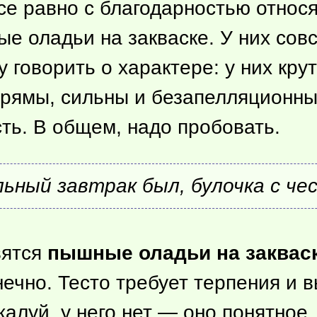
се равно с благодарностью относя
 оладьи на закваске. У них совс
у говорить о характере: у них кру
прямы, сильны и безапелляционны,
сть. В общем, надо пробовать.
ьный завтрак был, булочка с чес
вятся
пышные оладьи на заквас
нечно. Тесто требует терпения и 
алуй, у него нет — оно понятное