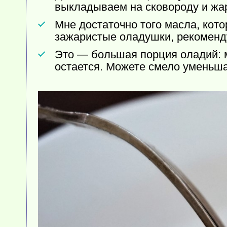
выкладываем на сковороду и жари
Мне достаточно того масла, кот
зажаристые оладушки, рекоменду
Это — большая порция оладий: мы
остается. Можете смело уменьша