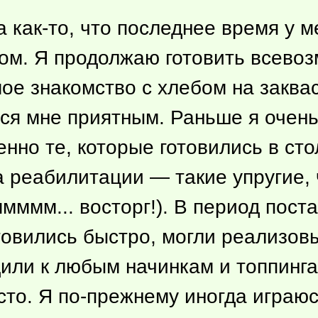
ла
как-то
, что последнее время у 
ом. Я продолжаю готовить всевоз
 мое знакомство с хлебом на заква
ется мне приятным. Раньше я оче
нно те, которые готовились в сто
 реабилитации — такие упругие, ч
мммм... восторг!). В период пос
овились быстро, могли реализовы
дили к любым начинкам и топпинг
то. Я по-прежнему иногда играюс