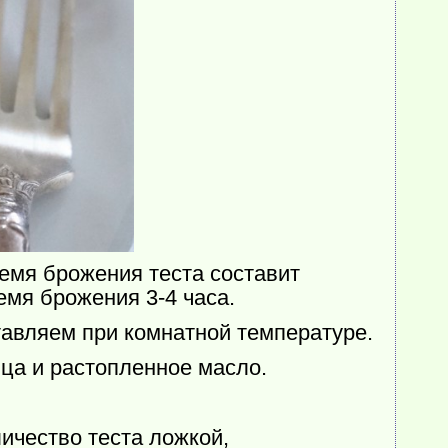
емя брожения теста составит
емя брожения 3-4 часа.
тавляем при комнатной температуре.
йца и растопленное масло.
личество теста ложкой,