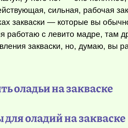
действующая, сильная, рабочая зак
тках закваски — которые вы обычн
я работаю с левито мадре, там др
вления закваски, но, думаю, вы ра
ть оладьи на закваске
 для оладий на закваске