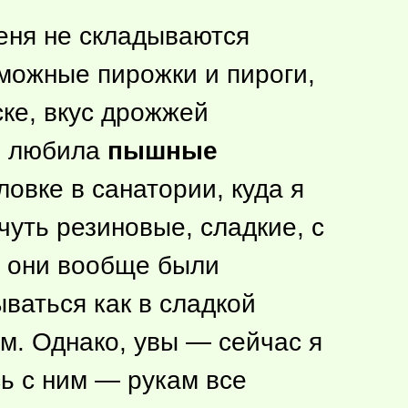
меня не складываются
можные пирожки и пироги,
ске, вкус дрожжей
нь любила
пышные
ловке в санатории, куда я
уть резиновые, сладкие, с
та они вообще были
ваться как в сладкой
ам. Однако, увы — сейчас я
ь с ним — рукам все