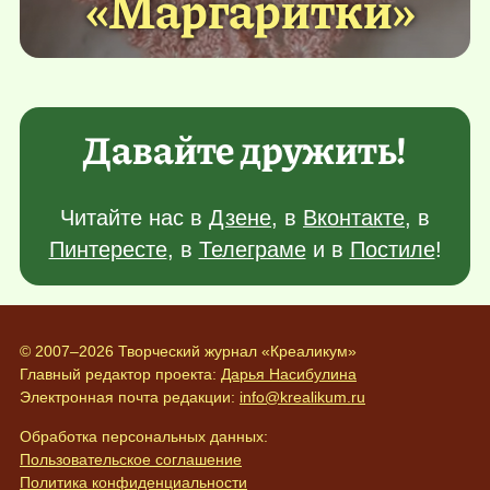
«Маргаритки»
Давайте дружить!
Читайте нас в
Дзене
, в
Вконтакте
, в
Пинтересте
, в
Телеграме
и в
Постиле
!
© 2007–2026 Творческий журнал «Креаликум»
Главный редактор проекта:
Дарья Насибулина
Электронная почта редакции:
info@krealikum.ru
Обработка персональных данных:
Пользовательское соглашение
Политика конфиденциальности