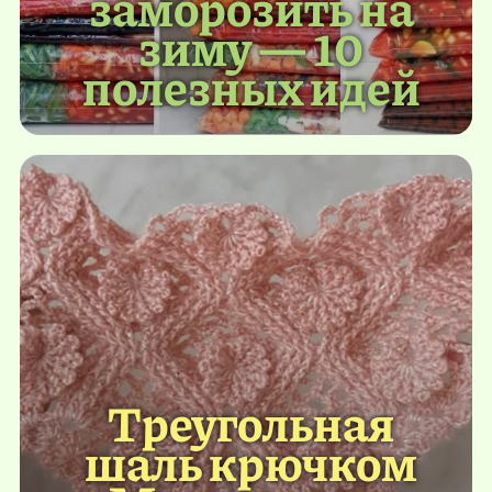
заморозить на
зиму — 10
полезных идей
Треугольная
шаль крючком