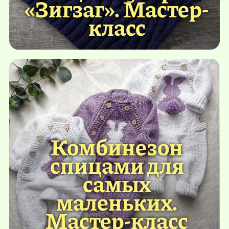
«Зигзаг». Мастер-
класс
Комбинезон
спицами для
самых
маленьких.
Мастер-класс