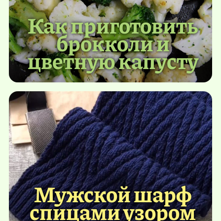
Как приготовить
брокколи и
цветную капусту
Мужской шарф
спицами узором