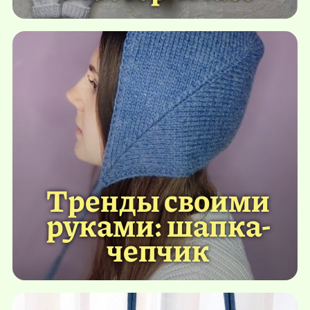
Тренды своими
руками: шапка-
чепчик