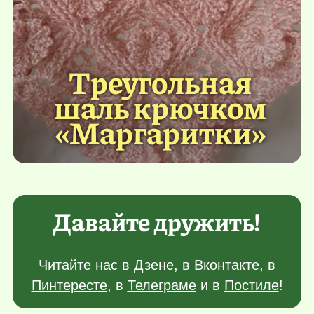
Треугольная
шаль крючком
«Маргаритки»
Давайте дружить!
Читайте нас в
Дзене
, в
Вконтакте
, в
Пинтересте
, в
Телеграме
и в
Постиле
!