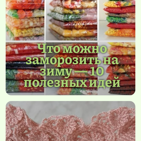
Что можно
заморозить на
зиму — 10
полезных идей