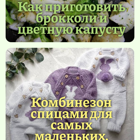
Как приготовить
брокколи и
цветную капусту
Комбинезон
спицами для
самых
маленьких.