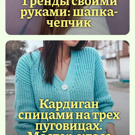
руками: шапка-
чепчик
Кардиган
спицами на трех
пуговицах.