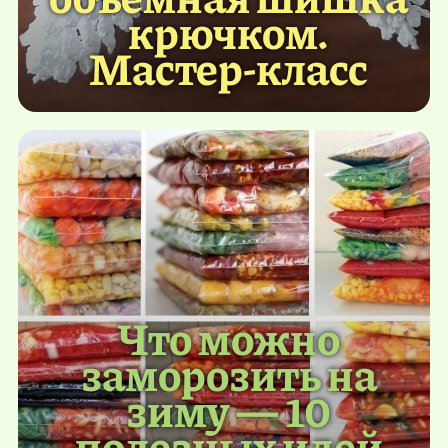
крючком.
Мастер-класс
Что можно
заморозить на
зиму — 10
полезных идей