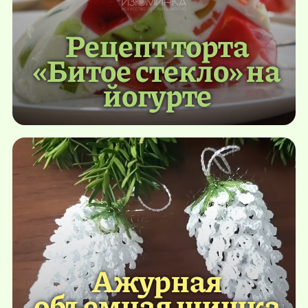
Рецепт торта
«Битое стекло» на
йогурте
Ажурная
объемная шишка