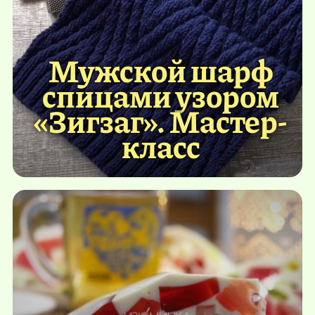
Мужской шарф
спицами узором
«Зигзаг». Мастер-
класс