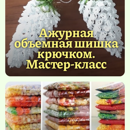
Ажурная
объемная шишка
крючком.
Мастер-класс