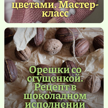
цветами. Мастер-
класс
Орешки со
сгущенкой.
Рецепт в
шоколадном
исполнении