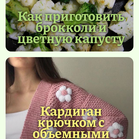
Как приготовить
брокколи и
цветную капусту
Кардиган
крючком с
объемными