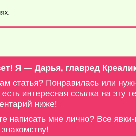
ях.
ет! Я — Дарья, главред Креали
вам статья? Понравилась или нуж
с есть интересная ссылка на эту 
ентарий ниже
!
те написать мне лично? Все явки
 знакомству!