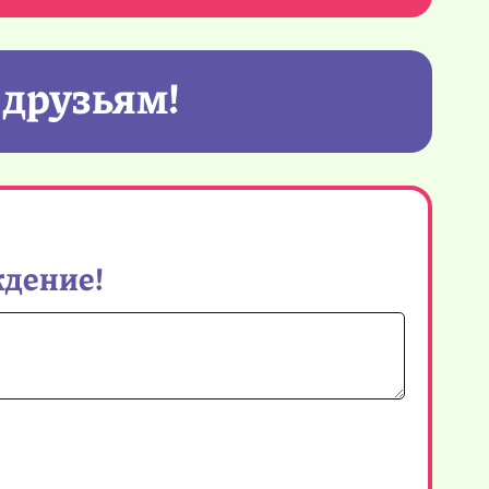
 друзьям!
ждение!