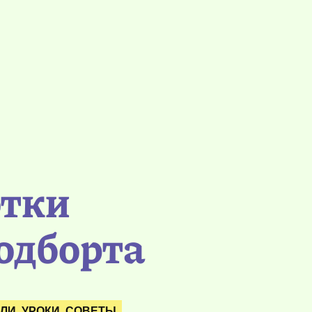
отки
одборта
ЛИ, УРОКИ, СОВЕТЫ