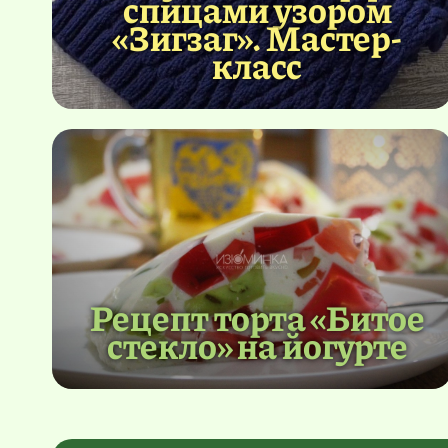
спицами узором
«Зигзаг». Мастер-
класс
Рецепт торта «Битое
стекло» на йогурте