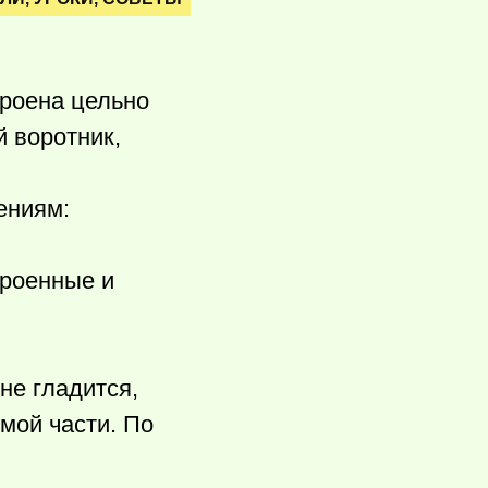
кроена цельно
й воротник,
ениям:
кроенные и
не гладится,
мой части. По