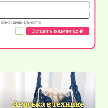
Имя*
Email
 конфиденциальности
!
Авоська в технике