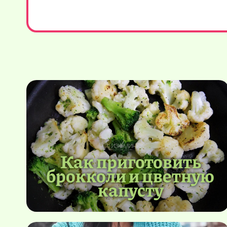
Как приготовить
брокколи и цветную
капусту