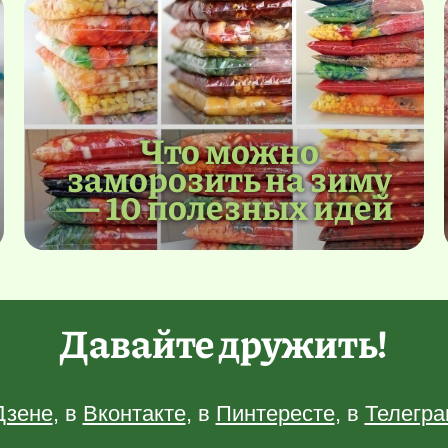
Что можно
заморозить на зиму
— 10 полезных идей
Давайте дружить!
Дзене
, в
Вконтакте
, в
Пинтересте
, в
Телегра