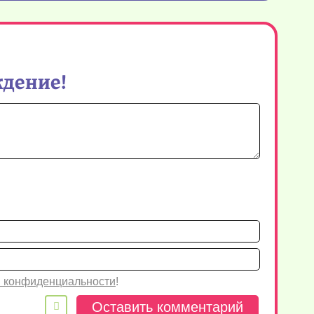
ждение!
Имя*
Email
 конфиденциальности
!