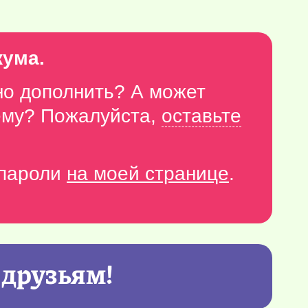
кума.
но дополнить? А может
тему? Пожалуйста,
оставьте
-пароли
на моей странице
.
 друзьям!