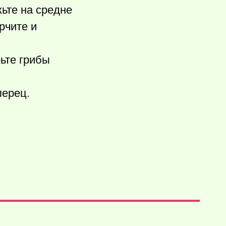
ьте на средне
рчите и
рьте грибы
перец.