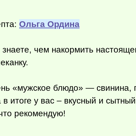
епта:
Ольга Ордина
 знаете, чем накормить настоящег
еканку.
чень «мужское блюдо» — свинина,
а в итоге у вас – вкусный и сытны
 что рекомендую!