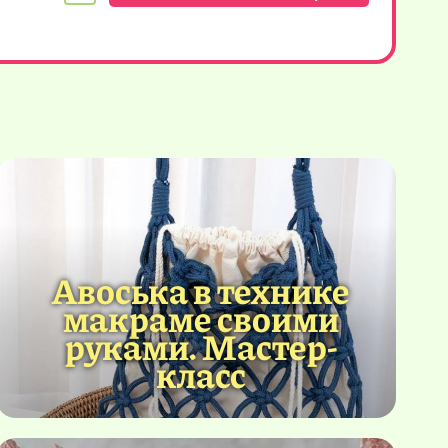
Авоська в технике
макраме своими
руками. Мастер-
класс