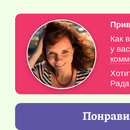
Прив
Как 
у ва
комм
Хоти
Рада
Понравил