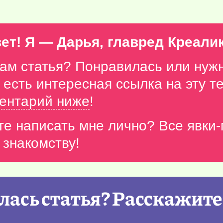
ет! Я — Дарья, главред Креали
вам статья? Понравилась или нуж
с есть интересная ссылка на эту 
ентарий ниже
!
те написать мне лично? Все явки
 знакомству!
ась статья? Расскажите