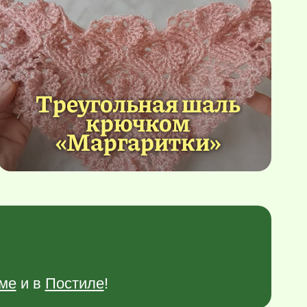
Треугольная шаль
крючком
«Маргаритки»
ме
и в
Постиле
!