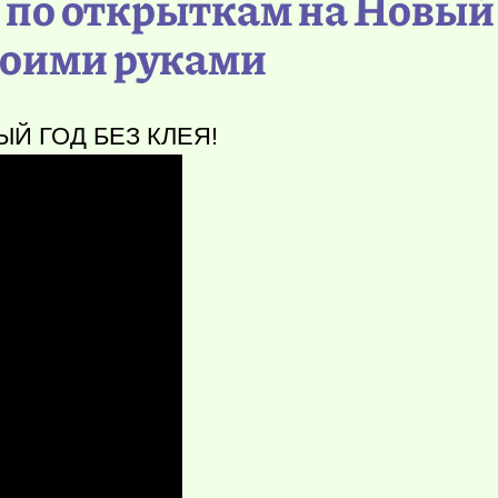
в по открыткам на Новый
воими руками
Й ГОД БЕЗ КЛЕЯ!