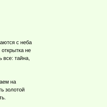
каются с неба
 открытка не
 все: тайна,
ваем на
ть золотой
ть.