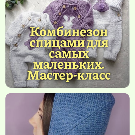
Комбинезон
спицами для
самых
маленьких.
Мастер-класс