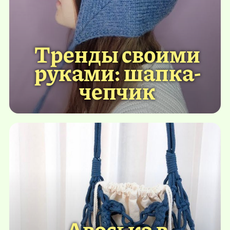
Тренды своими
руками: шапка-
чепчик
Авоська в