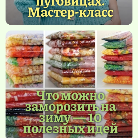
пуговицах.
Мастер-класс
Что можно
заморозить на
зиму — 10
полезных идей