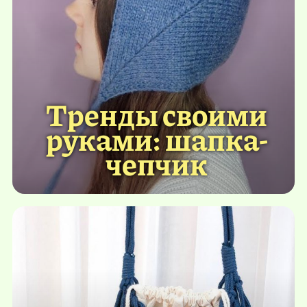
Тренды своими
руками: шапка-
чепчик