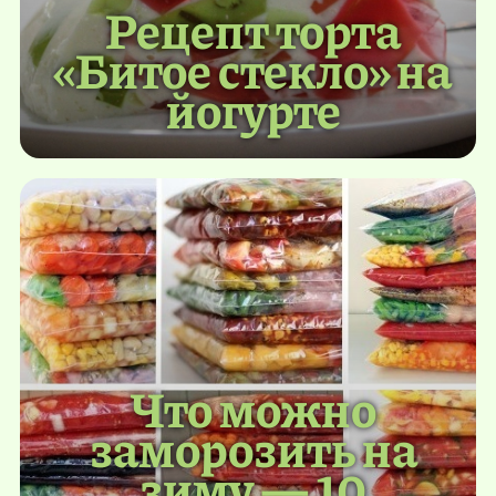
Рецепт торта
«Битое стекло» на
йогурте
Что можно
заморозить на
зиму — 10