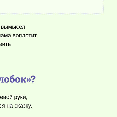
и вымысел
мама воплотит
вить
лобок»?
евой руки,
я на сказку.