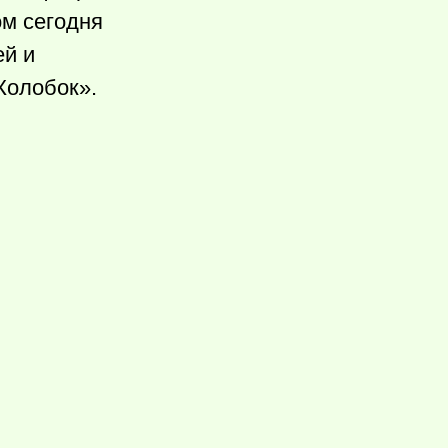
ом сегодня
ей и
Колобок».