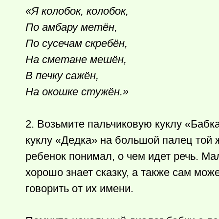
«Я колобок, колобок,
По амбару метён,
По сусечам скребён,
На сметане мешён,
В печку сажён,
На окошке стужён.»
2. Возьмите пальчиковую куклу «Бабка
куклу «Дедка» на большой палец той ж
ребенок понимал, о чем идет речь. М
хорошо знает сказку, а также сам мож
говорить от их имени.