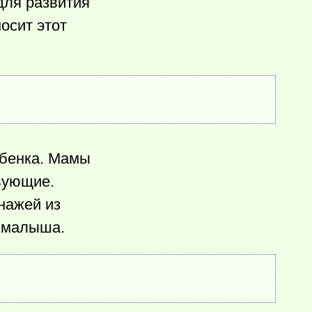
для развития
осит этот
ебенка. Мамы
вующие.
нажей из
у малыша.