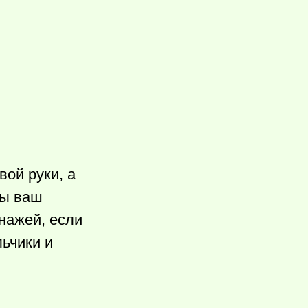
вой руки, а
бы ваш
нажей, если
льчики и