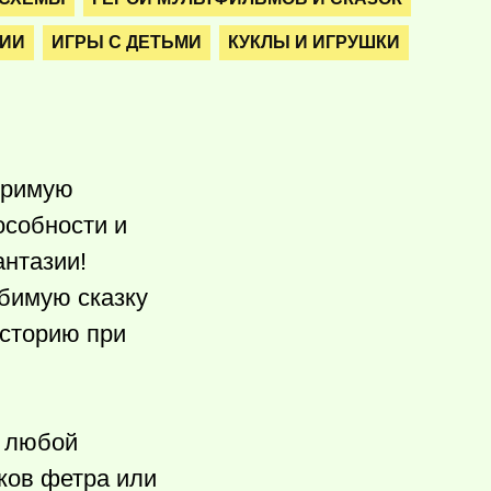
НИИ
ИГРЫ С ДЕТЬМИ
КУКЛЫ И ИГРУШКИ
оримую
особности и
антазии!
бимую сказку
историю при
т любой
чков фетра или