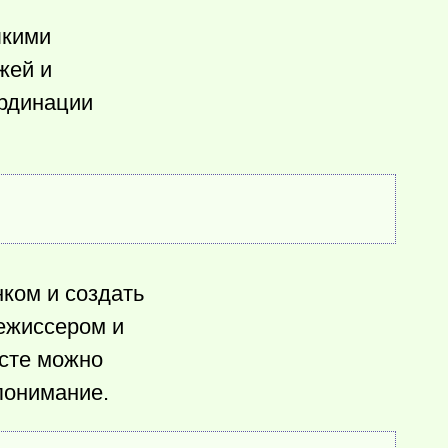
лкими
жей и
ординации
ком и создать
ежиссером и
есте можно
понимание.