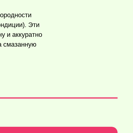
нородности
ондиции). Эти
у и аккуратно
а смазанную