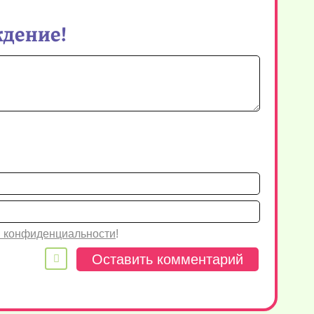
ждение!
Имя*
Email
 конфиденциальности
!