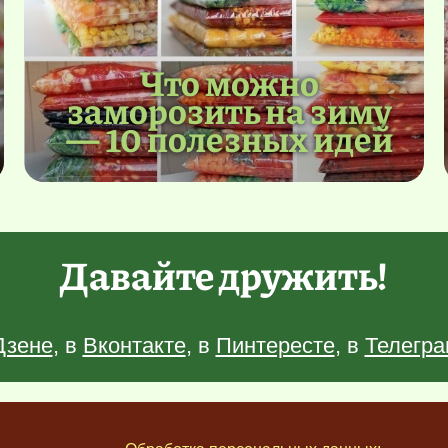
Что можно
заморозить на зиму
— 10 полезных идей
Давайте дружить!
Дзене
, в
Вконтакте
, в
Пинтересте
, в
Телегра