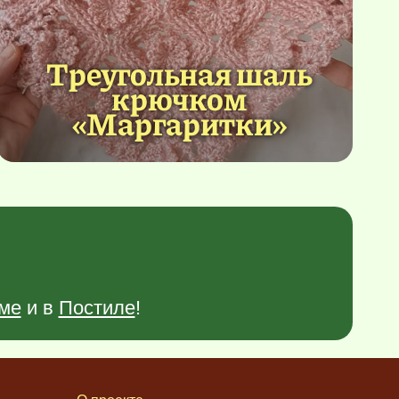
Треугольная шаль
крючком
«Маргаритки»
ме
и в
Постиле
!