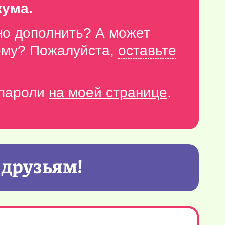
кума.
но дополнить? А может
тему? Пожалуйста,
оставьте
-пароли
на моей странице
.
 друзьям!