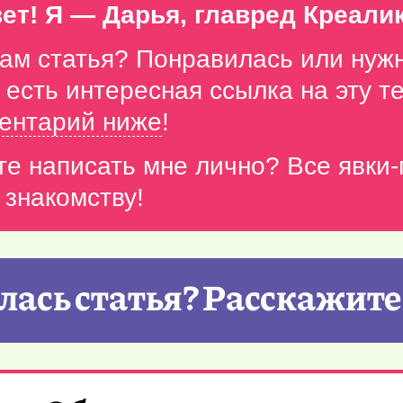
ет! Я — Дарья, главред Креали
вам статья? Понравилась или нуж
с есть интересная ссылка на эту 
ентарий ниже
!
те написать мне лично? Все явки
 знакомству!
ась статья? Расскажите