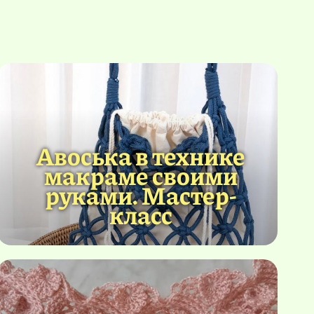
Авоська в технике
макраме своими
руками. Мастер-
класс