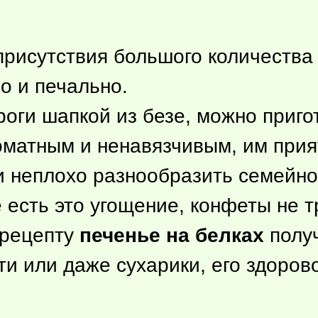
рисутствия большого количества ж
о и печально.
роги шапкой из безе, можно приг
матным и ненавязчивым, им прия
 неплохо разнообразить семейное
е есть это угощение, конфеты не 
 рецепту
печенье на белках
получ
и или даже сухарики, его здорово