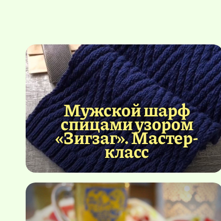
Мужской шарф
спицами узором
«Зигзаг». Мастер-
класс