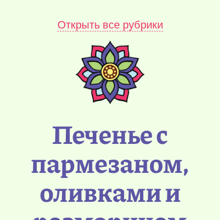
Открыть все рубрики
Печенье с
пармезаном,
оливками и