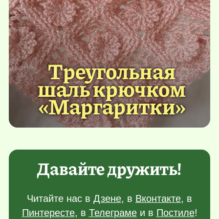
Треугольная
шаль крючком
«Маргаритки»
Давайте дружить!
Читайте нас в
Дзене
, в
Вконтакте
, в
Пинтересте
, в
Телеграме
и в
Постиле
!