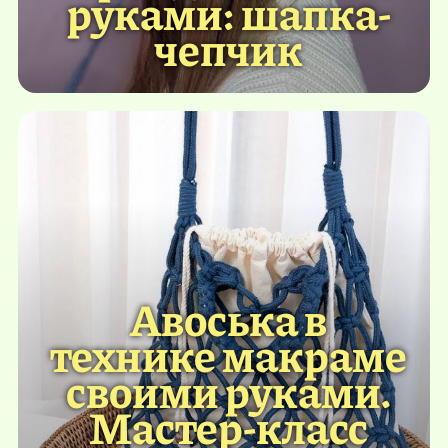
руками: шапка-
чепчик
Авоська в
технике макраме
своими руками.
Мастер-класс