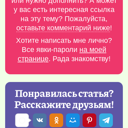
или нужно дополнить? А может
у вас есть интересная ссылка
на эту тему? Пожалуйста,
оставьте комментарий ниже
!
Хотите написать мне лично?
Все явки-пароли
на моей
странице
. Рада знакомству!
Понравилась статья?
Расскажите друзьям!