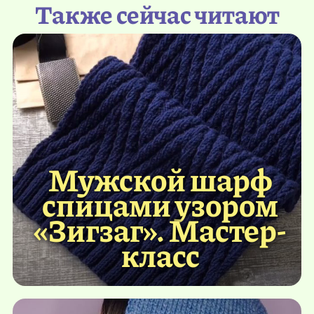
Также сейчас читают
Мужской шарф
спицами узором
«Зигзаг». Мастер-
класс