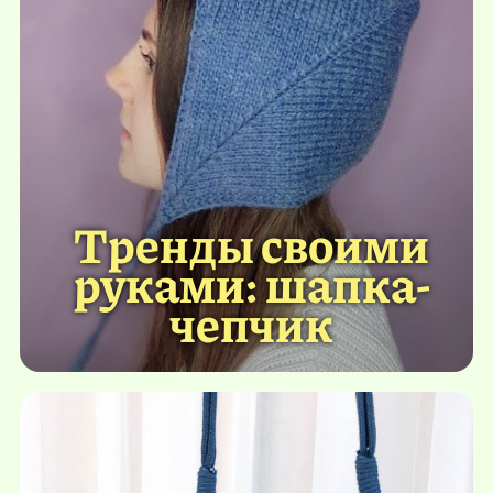
Тренды своими
руками: шапка-
чепчик