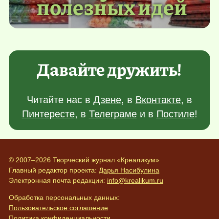
полезных идей
Давайте дружить!
Читайте нас в
Дзене
, в
Вконтакте
, в
Пинтересте
, в
Телеграме
и в
Постиле
!
© 2007–2026 Творческий журнал «Креаликум»
Главный редактор проекта:
Дарья Насибулина
Электронная почта редакции:
info@krealikum.ru
Обработка персональных данных:
Пользовательское соглашение
Политика конфиденциальности