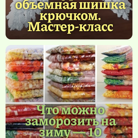
объемная шишка
крючком.
Мастер-класс
Что можно
заморозить на
зиму — 10