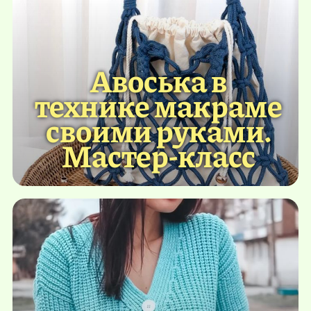
Авоська в
технике макраме
своими руками.
Мастер-класс