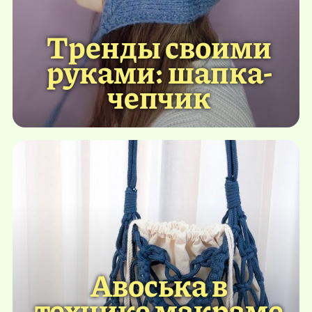
Тренды своими
руками: шапка-
чепчик
Авоська в
технике макраме