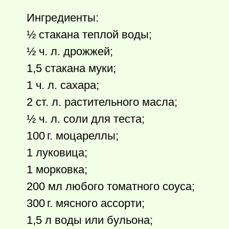
Ингредиенты:
½ стакана теплой воды;
½ ч. л. дрожжей;
1,5 стакана муки;
1 ч. л. сахара;
2 ст. л. растительного масла;
½ ч. л. соли для теста;
100 г.
моцареллы;
1 луковица;
1 морковка;
200 мл любого томатного соуса;
300 г.
мясного ассорти;
1,5 л воды или бульона;