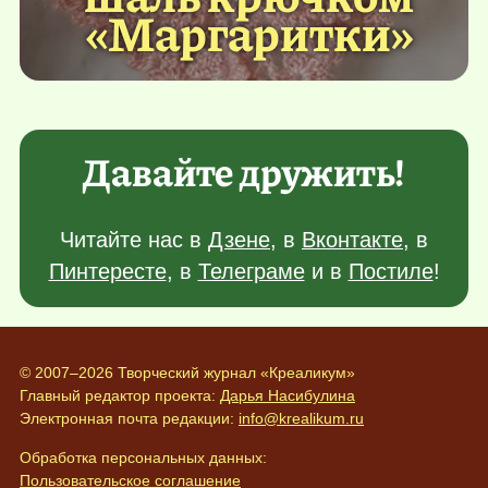
«Маргаритки»
Давайте дружить!
Читайте нас в
Дзене
, в
Вконтакте
, в
Пинтересте
, в
Телеграме
и в
Постиле
!
© 2007–2026 Творческий журнал «Креаликум»
Главный редактор проекта:
Дарья Насибулина
Электронная почта редакции:
info@krealikum.ru
Обработка персональных данных:
Пользовательское соглашение