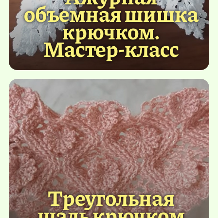
объемная шишка
крючком.
Мастер-класс
Треугольная
шаль крючком