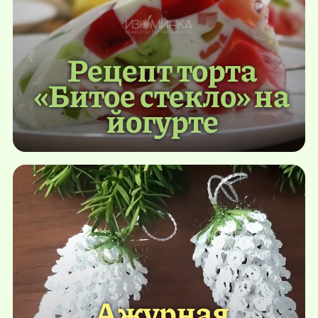
Рецепт торта
«Битое стекло» на
йогурте
Ажурная