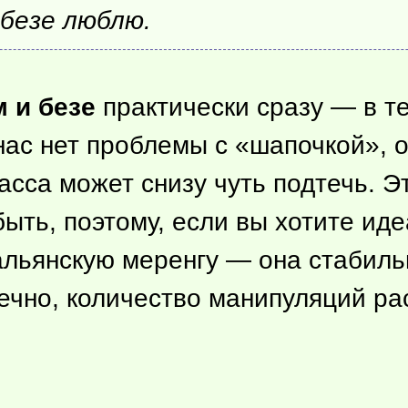
 безе люблю.
м и безе
практически сразу — в т
нас нет проблемы с «шапочкой», о
масса может снизу чуть подтечь. Э
быть, поэтому, если вы хотите ид
альянскую меренгу — она стабиль
нечно, количество манипуляций ра