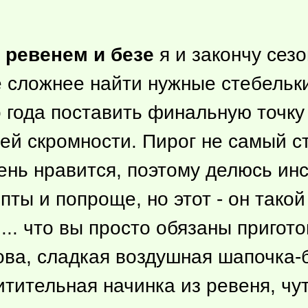
 ревенем и безе
я и закончу сезо
 сложнее найти нужные стебельки
года поставить финальную точку 
ней скромности. Пирог не самый с
ень нравится, поэтому делюсь ин
епты и попроще, но этот - он тако
.. что вы просто обязаны пригото
ова, сладкая воздушная шапочка-б
итительная начинка из ревеня, чу