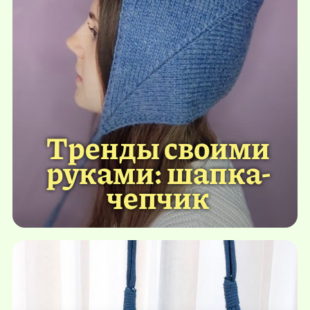
Тренды своими
руками: шапка-
чепчик