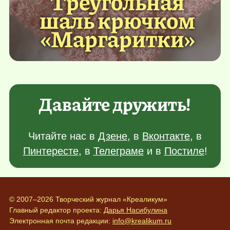
Треугольная
шаль крючком
«Маргаритки»
Давайте дружить!
Читайте нас в
Дзене
, в
Вконтакте
, в
Пинтересте
, в
Телеграме
и в
Постиле
!
© 2007–2026 Творческий журнал «Креаликум»
Главный редактор проекта:
Дарья Насибулина
Электронная почта редакции:
info@krealikum.ru