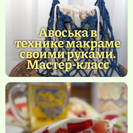
Авоська в
технике макраме
своими руками.
Мастер-класс