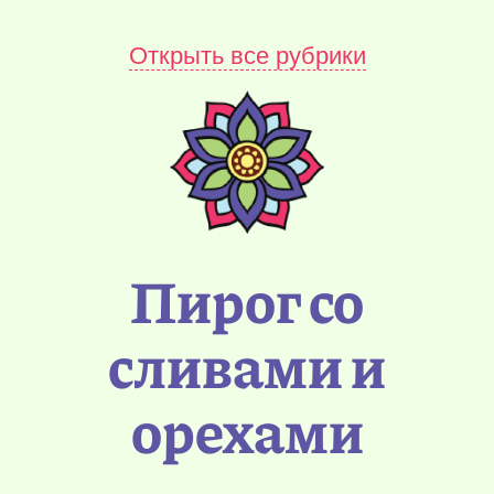
Открыть все рубрики
Пирог со
сливами и
орехами