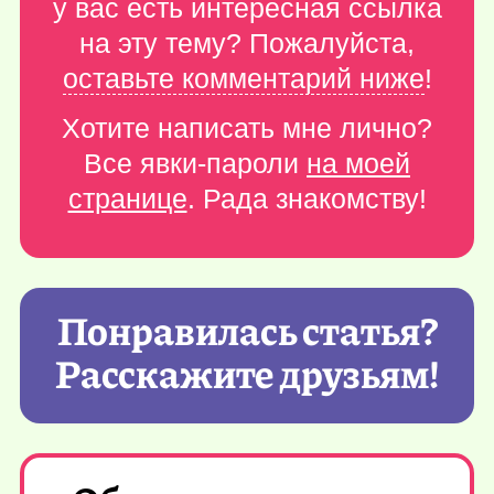
у вас есть интересная ссылка
на эту тему? Пожалуйста,
оставьте комментарий ниже
!
Хотите написать мне лично?
Все явки-пароли
на моей
странице
. Рада знакомству!
Понравилась статья?
Расскажите друзьям!