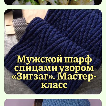
Мужской шарф
спицами узором
«Зигзаг». Мастер-
класс