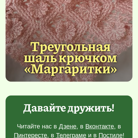
Треугольная
шаль крючком
«Маргаритки»
Давайте дружить!
Читайте нас в
Дзене
, в
Вконтакте
, в
Пинтересте
, в
Телеграме
и в
Постиле
!