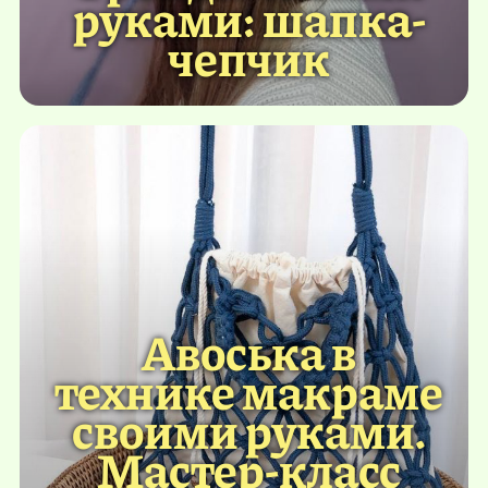
руками: шапка-
чепчик
Авоська в
технике макраме
своими руками.
Мастер-класс