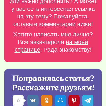
или нужно дополнить? А может
у вас есть интересная ссылка
на эту тему? Пожалуйста,
оставьте комментарий ниже
!
Хотите написать мне лично?
Все явки-пароли
на моей
странице
. Рада знакомству!
Понравилась статья?
Расскажите друзьям!