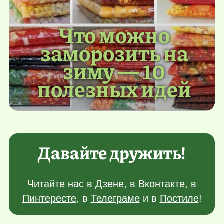
Что можно
заморозить на
зиму — 10
полезных идей
Давайте дружить!
Читайте нас в
Дзене
, в
Вконтакте
, в
Пинтересте
, в
Телеграме
и в
Постиле
!