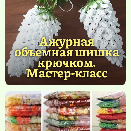
Ажурная
объемная шишка
крючком.
Мастер-класс