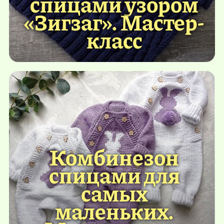
спицами узором
«Зигзаг». Мастер-
класс
Комбинезон
спицами для
самых
маленьких.