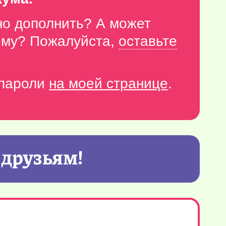
но дополнить? А может
тему? Пожалуйста,
оставьте
-пароли
на моей странице
.
 друзьям!