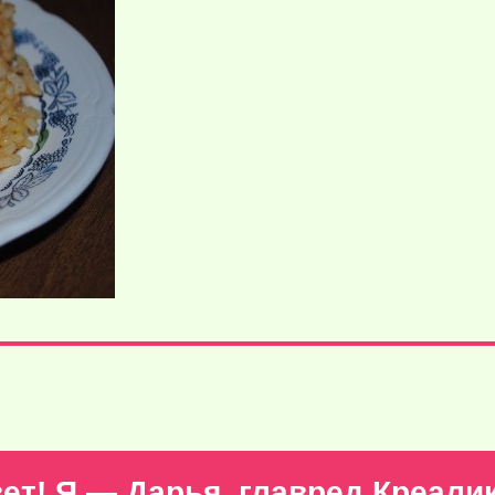
ет! Я — Дарья, главред Креали