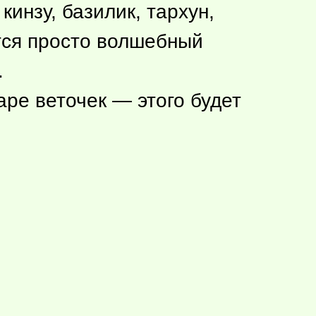
инзу, базилик, тархун,
тся просто волшебный
.
паре веточек — этого будет