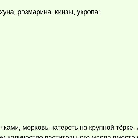
хуна, роз­марина, кин­зы, укропа;
ками, ­морковь натереть на крупной тёрке, 
 количестве­ растительн­ого масла вместе