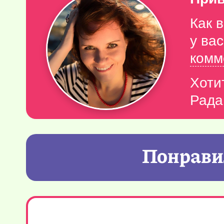
Как 
у ва
комм
Хоти
Рада
Понравил