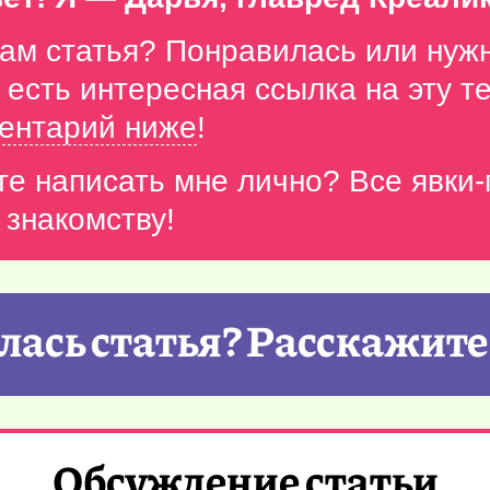
вам статья? Понравилась или нуж
с есть интересная ссылка на эту 
ентарий ниже
!
те написать мне лично? Все явки
 знакомству!
ась статья? Расскажите
Обсуждение статьи