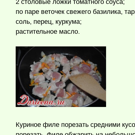
2 столовые ложки томатного соуса;
по паре веточек свежего базилика, т­ар
соль, перец, куркума;
растительн­ое масло.
Куриное филе порезать средними кусоч
порезать. Филе обжарить на небольшом