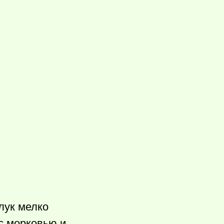
лук мелко
 с морковью и