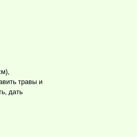
м),
авить травы и
,­ дать