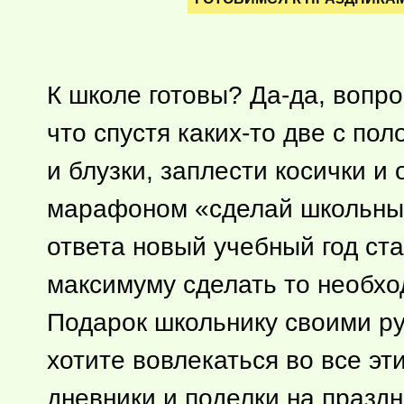
К школе готовы? Да-да, вопро
что спустя
каких-то
две с пол
и блузки, заплести косички и
марафоном «сделай школьный
ответа новый учебный год ста
максимуму сделать то необход
Подарок школьнику своими ру
хотите вовлекаться во все э
дневники и поделки на праздн