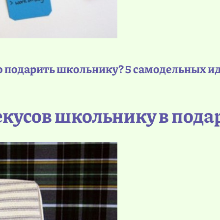
о подарить школьнику? 5 самодельных ид
рекусов школьнику в пода