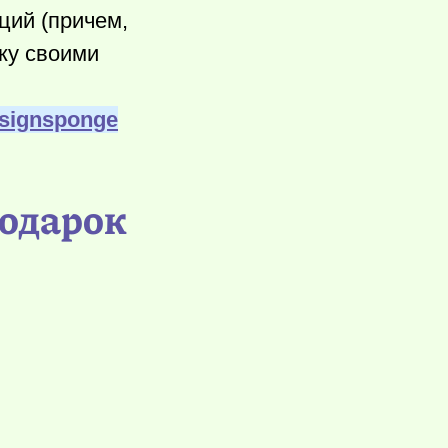
ций (причем,
ку своими
esignsponge
подарок