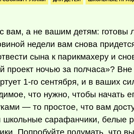
с вам, а не вашим детям: готовы л
овиной недели вам снова придетс
 отвести сына к парикмахеру и сно
 проект ночью за полчаса»? Вне 
ртует 1-го сентября, и в ваших си
имое, что нужно, чтобы начать ег
ками — то простое, что вам досту
ти школьные сарафанчики, белые
ики. Попробуйте подумать, что в