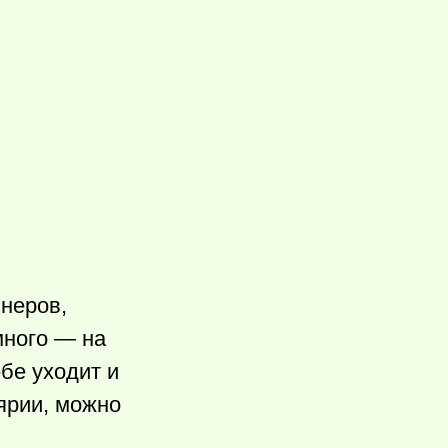
инеров,
много — на
бе уходит и
ярии, можно