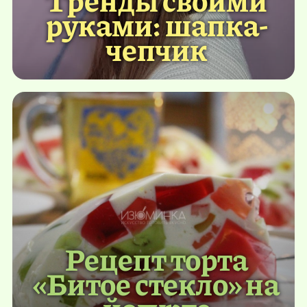
руками: шапка-
чепчик
Рецепт торта
«Битое стекло» на