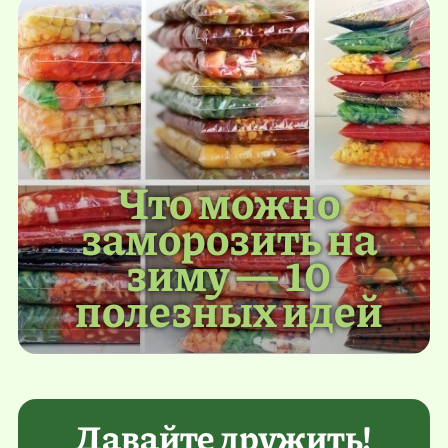
Что можно
заморозить на
зиму — 10
полезных идей
Давайте дружить!