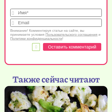
Имя*
Emai
Внимание! Комментируя статьи на сайте, вы
принимаете условия
Пользовательского соглашения
и
Политики конфиденциальности
!
Также сейчас читают