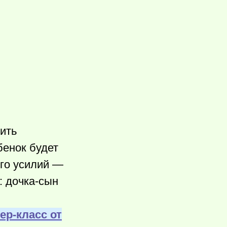
пить
бенок будет
ого усилий —
: дочка-сын
ер-класс от