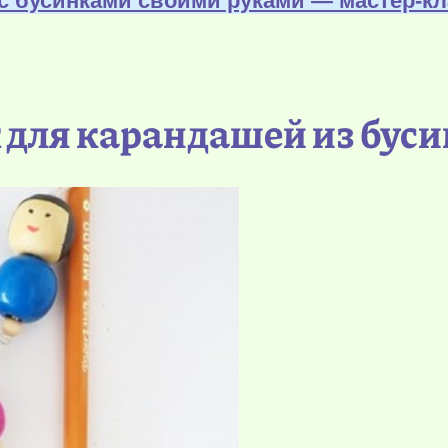
с бусинками своими руками — мастер-кл
 для карандашей из буси