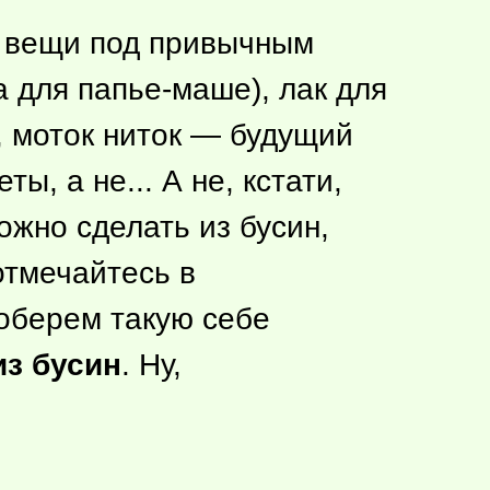
е вещи под привычным
а для папье-маше), лак для
, моток ниток — будущий
ы, а не... А не, кстати,
ожно сделать из бусин,
отмечайтесь в
соберем такую себе
из бусин
. Ну,