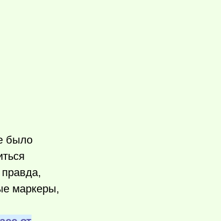
де было
иться
 правда,
ые маркеры,