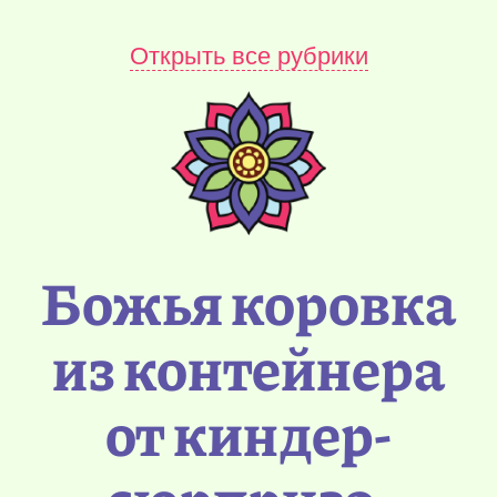
Открыть все рубрики
Божья коровка
из контейнера
от киндер-