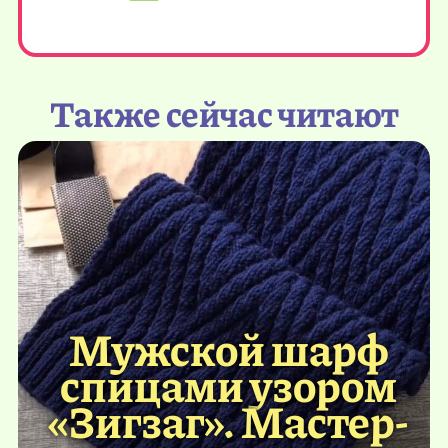
Также сейчас читают
Мужской шарф
спицами узором
«Зигзаг». Мастер-