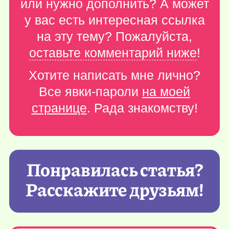
или нужно дополнить? А может
у вас есть интересная ссылка
на эту тему? Пожалуйста,
оставьте комментарий ниже
!
Хотите написать мне лично?
Все явки-пароли
на моей
странице
. Рада знакомству!
Понравилась статья?
Расскажите друзьям!