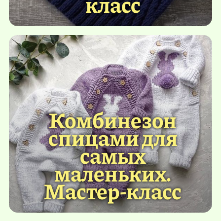
класс
Комбинезон
спицами для
самых
маленьких.
Мастер-класс