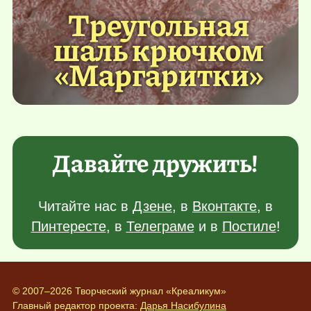
Треугольная
шаль крючком
«Маргаритки»
Давайте дружить!
Читайте нас в
Дзене
, в
Вконтакте
, в
Пинтересте
, в
Телеграме
и в
Постиле
!
© 2007–2026 Творческий журнал «Креаликум»
Главный редактор проекта:
Дарья Насибулина