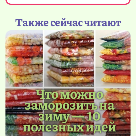
Также сейчас читают
Что можно
заморозить на
зиму — 10
полезных идей