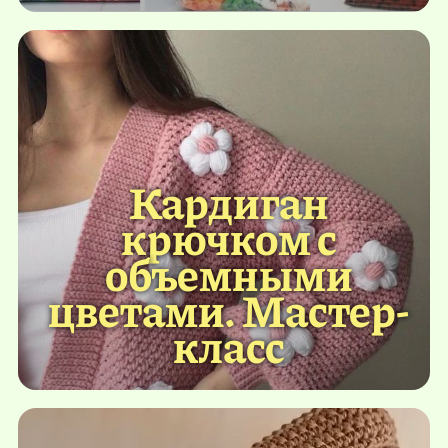
Кардиган
крючком с
объемными
цветами. Мастер-
класс