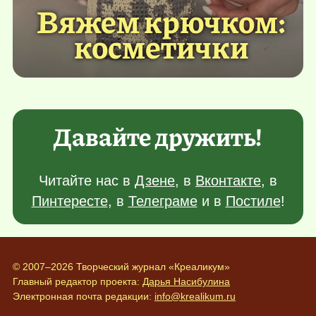
Вяжем крючком:
косметички
Давайте дружить!
Читайте нас в
Дзене
, в
Вконтакте
, в
Пинтересте
, в
Телеграме
и в
Постиле
!
© 2007–2026 Творческий журнал «Креаликум»
Главный редактор проекта:
Дарья Насибулина
Электронная почта редакции:
info@krealikum.ru