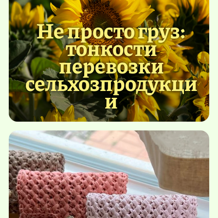
Не просто груз:
тонкости
перевозки
сельхозпродукци
и