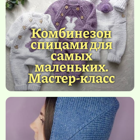
Комбинезон
спицами для
самых
маленьких.
Мастер-класс