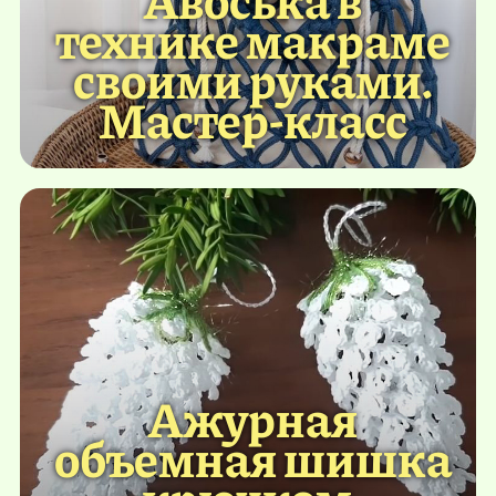
технике макраме
своими руками.
Мастер-класс
Ажурная
объемная шишка