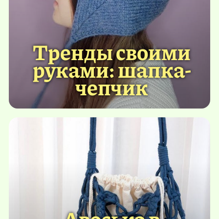
Тренды своими
руками: шапка-
чепчик
Авоська в