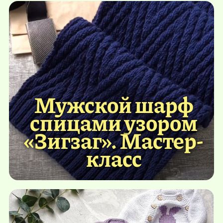
Мужской шарф
спицами узором
«Зигзаг». Мастер-
класс