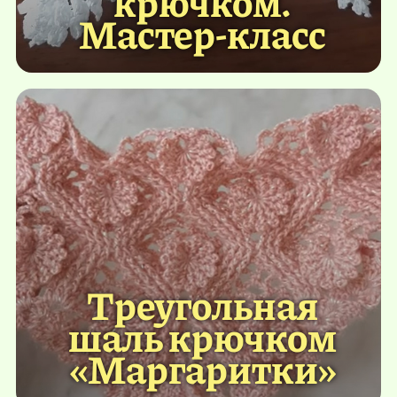
крючком.
Мастер-класс
Треугольная
шаль крючком
«Маргаритки»