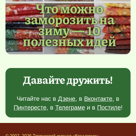
Что можно
заморозить на
зиму — 10
полезных идей
Давайте дружить!
Читайте нас в
Дзене
, в
Вконтакте
, в
Пинтересте
, в
Телеграме
и в
Постиле
!
© 2007–2026 Творческий журнал «Креаликум»