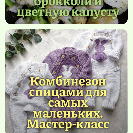
цветную капусту
Комбинезон
спицами для
самых
маленьких.
Мастер-класс