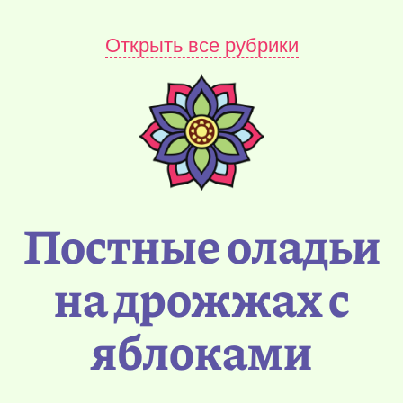
Открыть все рубрики
Постные оладьи
на дрожжах с
яблоками