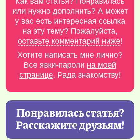
Как вам статья? Понравилась
или нужно дополнить? А может
у вас есть интересная ссылка
на эту тему? Пожалуйста,
оставьте комментарий ниже
!
Хотите написать мне лично?
Все явки-пароли
на моей
странице
. Рада знакомству!
Понравилась статья?
Расскажите друзьям!