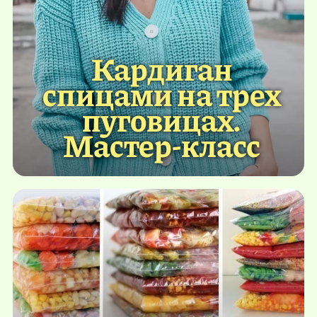
Кардиган
спицами на трех
пуговицах.
Мастер-класс