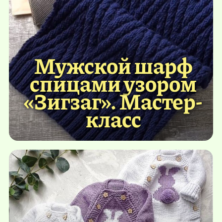
Мужской шарф
спицами узором
«Зигзаг». Мастер-
класс