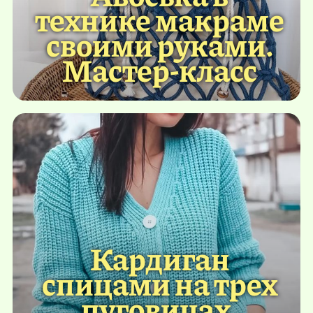
технике макраме
своими руками.
Мастер-класс
Кардиган
спицами на трех
пуговицах.