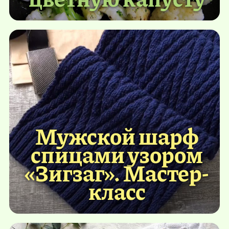
Мужской шарф
спицами узором
«Зигзаг». Мастер-
класс