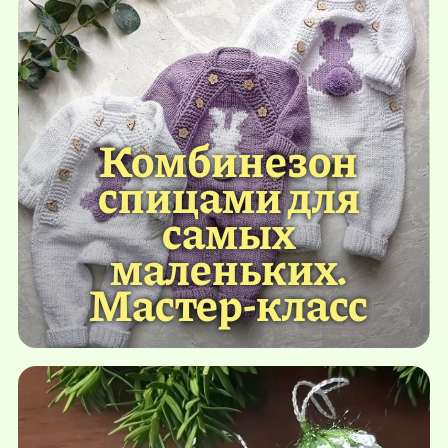
Комбинезон
спицами для
самых
маленьких.
Мастер-класс