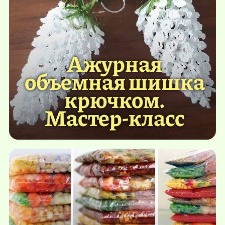
Ажурная
объемная шишка
крючком.
Мастер-класс