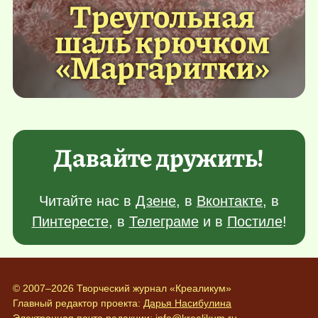
Треугольная
шаль крючком
«Маргаритки»
Давайте дружить!
Читайте нас в
Дзене
, в
Вконтакте
, в
Пинтересте
, в
Телеграме
и в
Постиле
!
© 2007–2026 Творческий журнал «Креаликум»
Главный редактор проекта:
Дарья Насибулина
Электронная почта редакции:
info@krealikum.ru