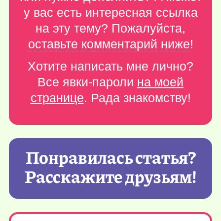
у вас есть интересная ссылка
на эту тему? Пожалуйста,
оставьте комментарий ниже
!
Хотите написать мне лично?
Все явки-пароли
на моей
странице
. Рада знакомству!
Понравилась статья?
Расскажите друзьям!