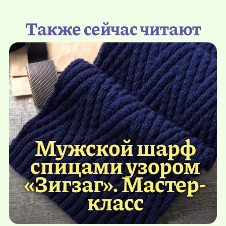
Также сейчас читают
Мужской шарф
спицами узором
«Зигзаг». Мастер-
класс