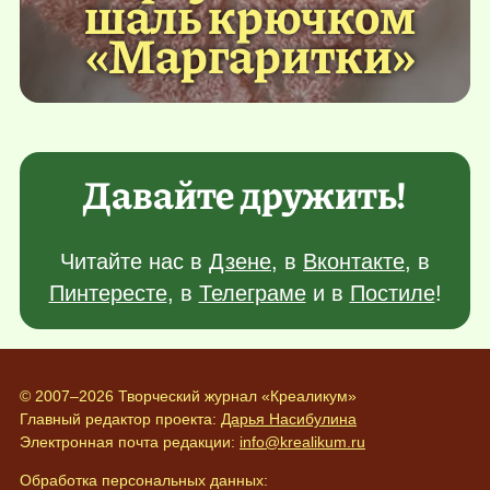
шаль крючком
«Маргаритки»
Давайте дружить!
Читайте нас в
Дзене
, в
Вконтакте
, в
Пинтересте
, в
Телеграме
и в
Постиле
!
© 2007–2026 Творческий журнал «Креаликум»
Главный редактор проекта:
Дарья Насибулина
Электронная почта редакции:
info@krealikum.ru
Обработка персональных данных: