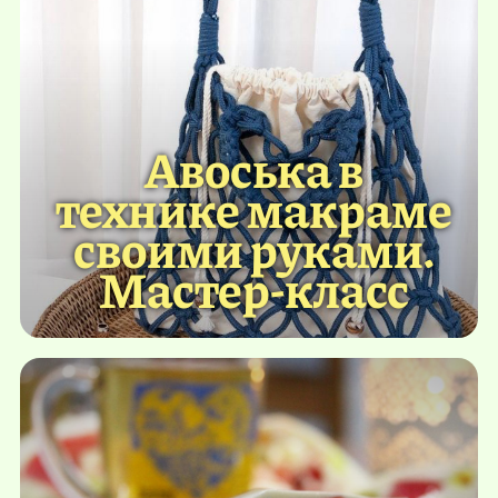
Авоська в
технике макраме
своими руками.
Мастер-класс