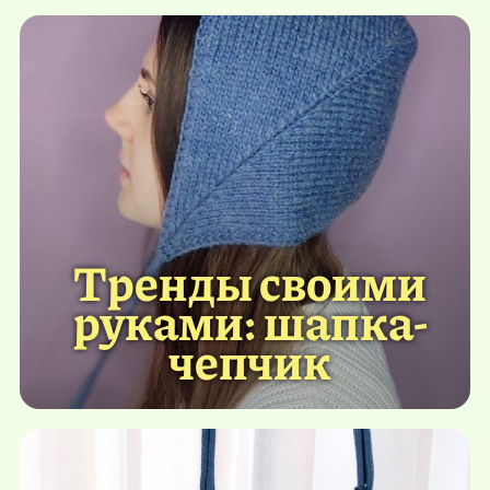
Тренды своими
руками: шапка-
чепчик