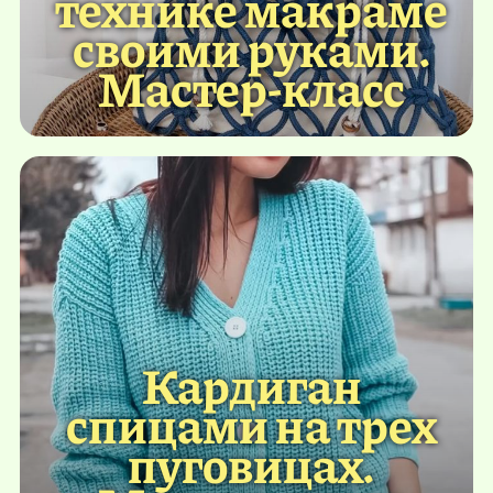
технике макраме
своими руками.
Мастер-класс
Кардиган
спицами на трех
пуговицах.