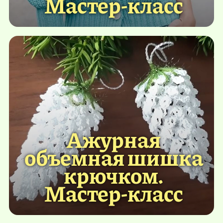
Мастер-класс
Ажурная
объемная шишка
крючком.
Мастер-класс