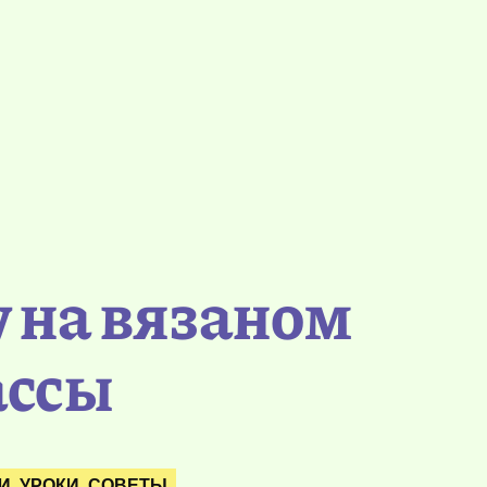
 на вязаном
ассы
И, УРОКИ, СОВЕТЫ