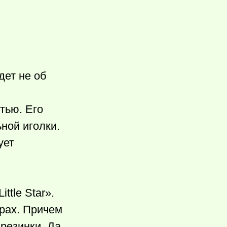
дет не об
тью. Его
ной иголки.
ует
ttle Star».
рах. Причем
резинки. Да,