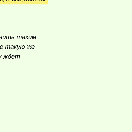
анить таким
те такую же
му ждет