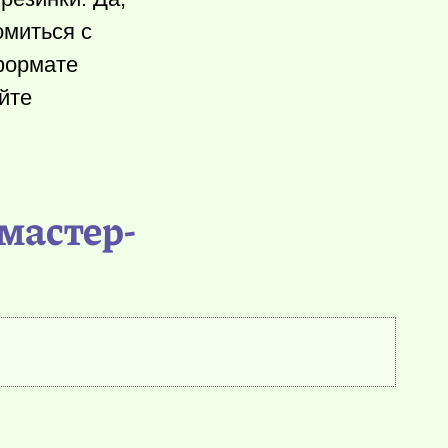
омиться с
 формате
йте
 мастер-