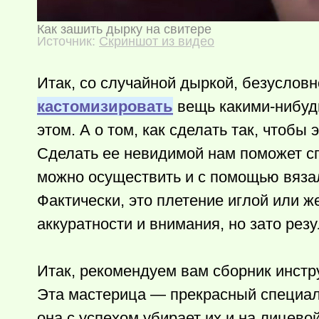
Как зашить дырку на свитере
Источник:
Скриншот из видео
Итак, со случайной дыркой, безуслов
кастомизировать
вещь
какими-нибуд
этом. А о том, как сделать так, чтобы 
Сделать ее невидимой нам поможет сп
можно осуществить и с помощью вязал
Фактически, это плетение иглой или 
аккуратности и внимания, но зато рез
Итак, рекомендуем вам сборник инструк
Эта мастерица — прекрасный специал
она с успехом убирает их и на лицевой