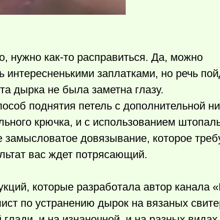
но, нужно
как-то
расправиться. Да, можно
ь
интересненькими заплатками, но речь пой
эта дырка не была заметна глазу.
особ поднятия петель с дополнительной ни
ьного крючка, и с использованием штопаль
же замысловатое довязывание, которое треб
ультат вас ждет потрясающий.
ций, которые разработала автор канала «Li
ист по устранению дырок на вязаных свите
 глади, и на изнаночной, и на разных видах 