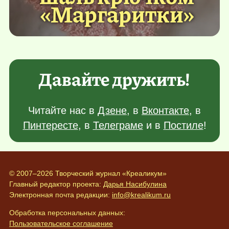
«Маргаритки»
Давайте дружить!
Читайте нас в
Дзене
, в
Вконтакте
, в
Пинтересте
, в
Телеграме
и в
Постиле
!
© 2007–2026 Творческий журнал «Креаликум»
Главный редактор проекта:
Дарья Насибулина
Электронная почта редакции:
info@krealikum.ru
Обработка персональных данных:
Пользовательское соглашение