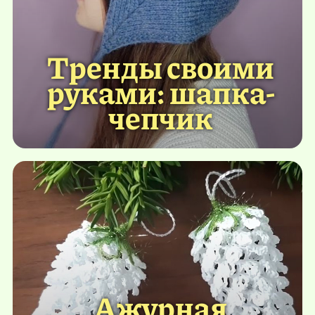
Тренды своими
руками: шапка-
чепчик
Ажурная