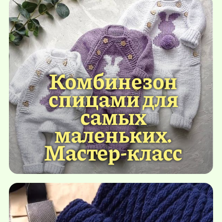
Комбинезон
спицами для
самых
маленьких.
Мастер-класс