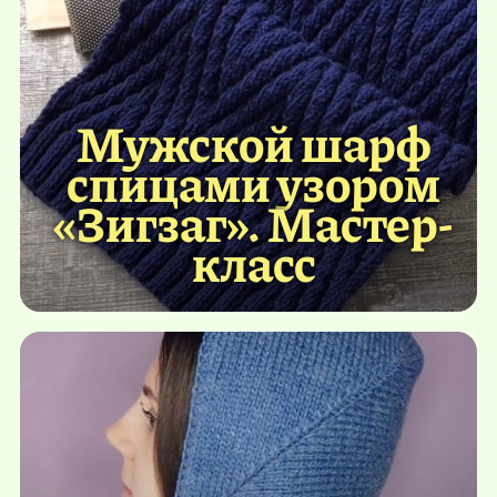
Мужской шарф
спицами узором
«Зигзаг». Мастер-
класс