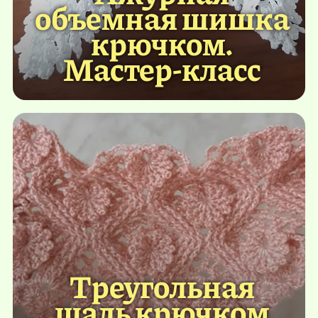
объемная шишка
крючком.
Мастер-класс
Треугольная
шаль крючком