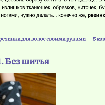
излишков тканюшек, обрезков, ниточек, бу
огами, нужно делать... конечно же,
резинк
резинки для волос своими руками — 5 ма
1. Без шитья