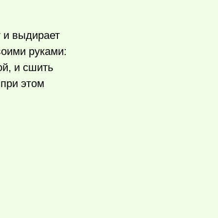
т и выдирает
воими руками:
й, и сшить
 при этом