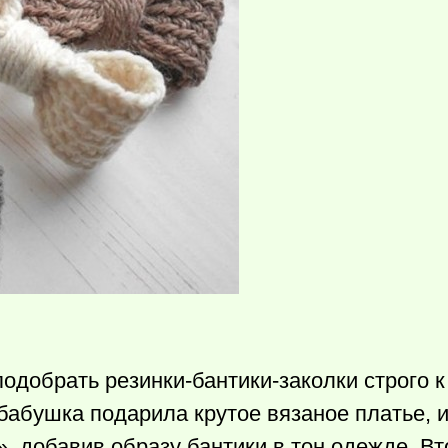
одобрать резинки-бантики-заколки строго к
бабушка подарила крутое вязаное платье, и
», добавив образу бантики в тон одежде. В