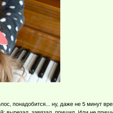
ос, понадобится... ну, даже не 5 минут вр
ий: вырезал, завязал, пришил. Или не приш