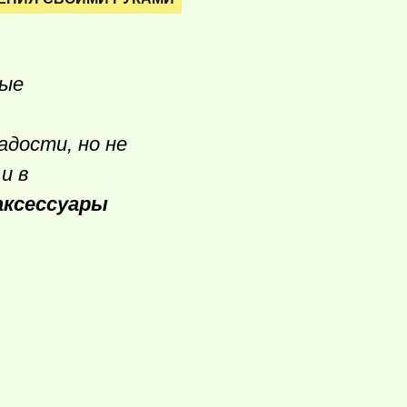
рые
дости, но не
и в
аксессуары