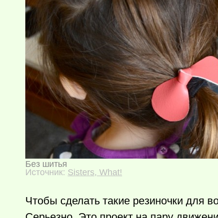
Без шитья
Источник:
Sisters, What!
Чтобы сделать такие резиночки для вол
Серьезно. Это проект на пару движен