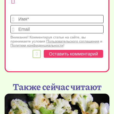
Имя*
Emai
Внимание! Комментируя статьи на сайте, вы
принимаете условия
Пользовательского соглашения
и
Политики конфиденциальности
!
Также сейчас читают