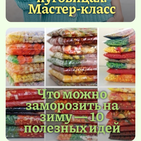
Мастер-класс
Что можно
заморозить на
зиму — 10
полезных идей