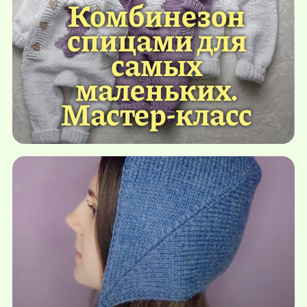
Комбинезон
спицами для
самых
маленьких.
Мастер-класс