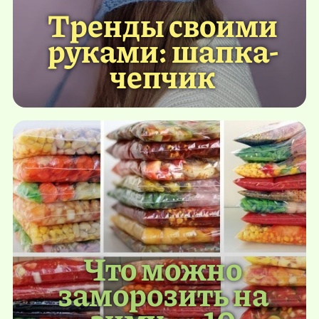
Тренды своими
руками: шапка-
чепчик
Что можно
заморозить на
зиму — 10