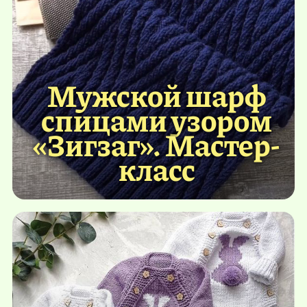
Мужской шарф
спицами узором
«Зигзаг». Мастер-
класс