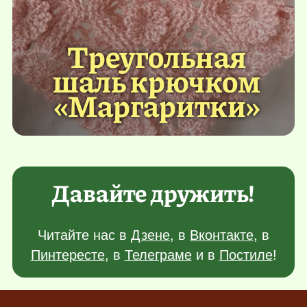
Треугольная
шаль крючком
«Маргаритки»
Давайте дружить!
Читайте нас в
Дзене
, в
Вконтакте
, в
Пинтересте
, в
Телеграме
и в
Постиле
!