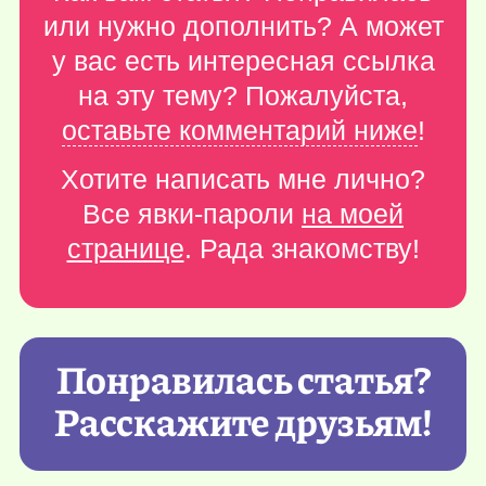
или нужно дополнить? А может
у вас есть интересная ссылка
на эту тему? Пожалуйста,
оставьте комментарий ниже
!
Хотите написать мне лично?
Все явки-пароли
на моей
странице
. Рада знакомству!
Понравилась статья?
Расскажите друзьям!