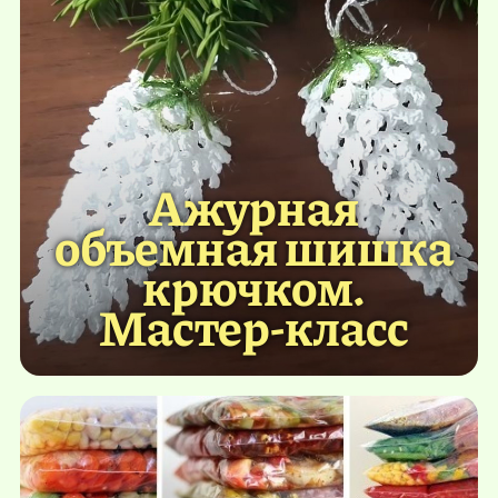
Ажурная
объемная шишка
крючком.
Мастер-класс