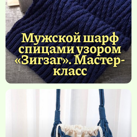
Мужской шарф
спицами узором
«Зигзаг». Мастер-
класс