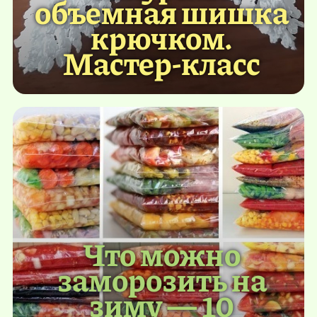
объемная шишка
крючком.
Мастер-класс
Что можно
заморозить на
зиму — 10