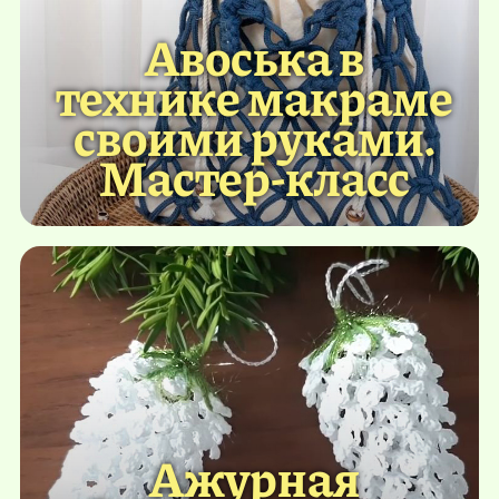
Авоська в
технике макраме
своими руками.
Мастер-класс
Ажурная